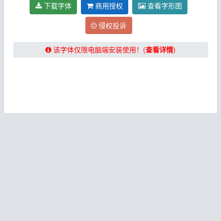
下载字体
商用授权
查看字形图
侵权投诉
该字体仅限电脑端安装使用！(
查看详情
)
★★★★★【提示：下载字体请关闭“浏览器阅读模式”！】
★★★★★
免费下载字体
该字体收集于网络，
仅供个人欣赏和学习使用
，获取字体下载次
数后即可免费下载！
推荐使用Chrome、QQ浏览器、360极速浏
览器等新版浏览器下载本站字体！
非免费商用字体请勿直接用于商业用途，如需要用于商业用途请
自行联系对应字体厂商或者通过本文内的购买商用授权按钮（如
果有）购买字体授权。
字体安装