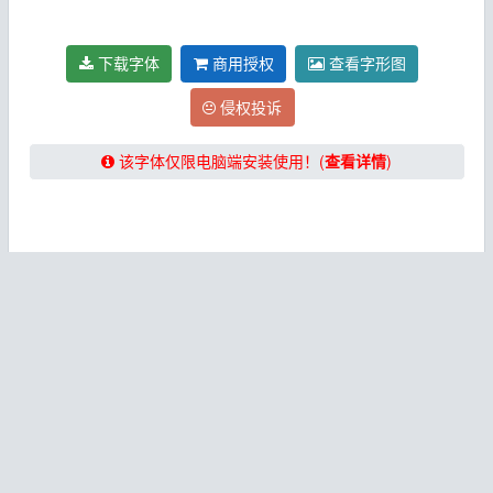
下载字体
商用授权
查看字形图
侵权投诉
该字体仅限电脑端安装使用！(
查看详情
)
★★★★★【提示：下载字体请关闭“浏览器阅读模式”！】
★★★★★
免费下载字体
该字体收集于网络，
仅供个人欣赏和学习使用
，获取字体下载次
数后即可免费下载！
推荐使用Chrome、QQ浏览器、360极速浏
览器等新版浏览器下载本站字体！
非免费商用字体请勿直接用于商业用途，如需要用于商业用途请
自行联系对应字体厂商或者通过本文内的购买商用授权按钮（如
果有）购买字体授权。