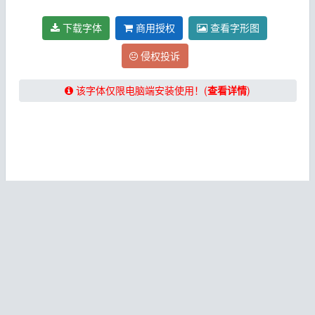
下载字体
商用授权
查看字形图
侵权投诉
该字体仅限电脑端安装使用！(
查看详情
)
★★★★★【提示：下载字体请关闭“浏览器阅读模式”！】
★★★★★
免费下载字体
该字体收集于网络，
仅供个人欣赏和学习使用
，获取字体下载次
数后即可免费下载！
推荐使用Chrome、QQ浏览器、360极速浏
览器等新版浏览器下载本站字体！
非免费商用字体请勿直接用于商业用途，如需要用于商业用途请
自行联系对应字体厂商或者通过本文内的购买商用授权按钮（如
果有）购买字体授权。