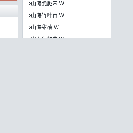
山海脆脆宋 W
山海竹叶青 W
山海甜柚 W
山海狂想曲 W
山海漫时光 W
山海温润宋 W
山海星辰黑 W
山海小奶油 W
山海小丸子 W
热门字体
官方合作