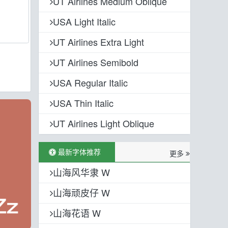
UT Airlines Medium Oblique
USA Light Italic
UT Airlines Extra Light
UT Airlines Semibold
USA Regular Italic
USA Thin Italic
UT Airlines Light Oblique
最新字体推荐
更多
山海风华隶 W
山海顽皮仔 W
山海花语 W