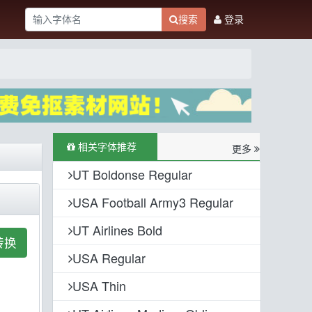
搜索
登录
相关字体推荐
更多
UT Boldonse Regular
USA Football Army3 Regular
UT Airlines Bold
转换
USA Regular
USA Thin