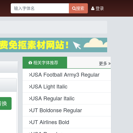
搜索
登录
相关字体推荐
更多
USA Football Army3 Regular
USA Light Italic
USA Regular Italic
转换
UT Boldonse Regular
UT Airlines Bold