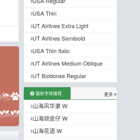
USA Regular
USA Thin
UT Airlines Extra Light
UT Airlines Semibold
USA Thin Italic
UT Airlines Medium Oblique
UT Boldonse Regular
最新字体推荐
更多
山海风华隶 W
山海顽皮仔 W
山海花语 W