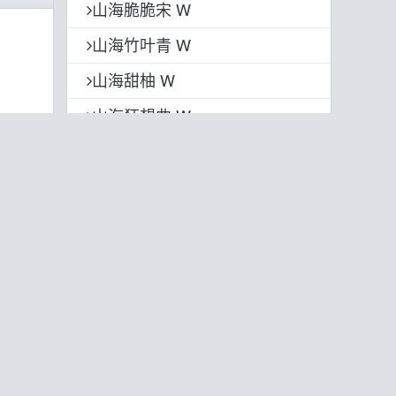
山海脆脆宋 W
山海竹叶青 W
山海甜柚 W
山海狂想曲 W
山海漫时光 W
山海温润宋 W
山海星辰黑 W
山海小奶油 W
山海小丸子 W
热门字体
官方合作