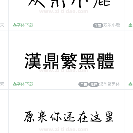
夏天
字体下载
欢乐小鹿
个性
楷繁
字体下载
汉鼎繁黑体
个性
黑体