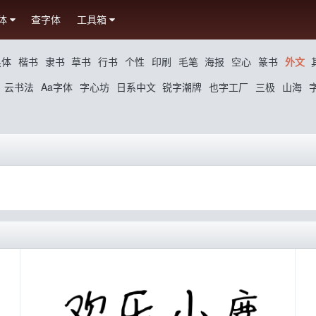
体
查字体
工具箱
黑体
楷书
隶书
草书
行书
个性
印刷
毛笔
海报
空心
篆书
外文
云书法
Aa字体
字心坊
日系中文
锐字潮牌
也字工厂
三极
山海