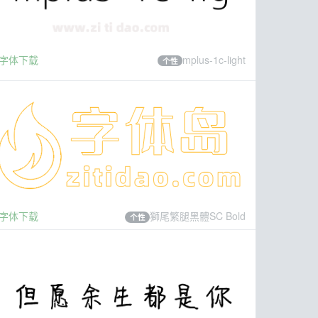
字体下载
mplus-1c-light
个性
字体下载
獅尾繁腿黑體SC Bold
个性