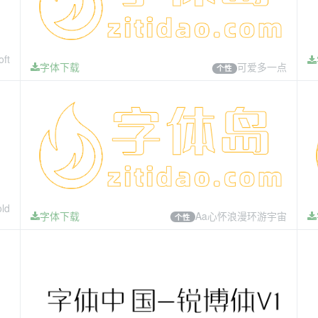
ft
字体下载
可爱多一点
个性
ld
字体下载
Aa心怀浪漫环游宇宙
个性