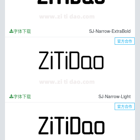
字体下载
SJ-Narrow-ExtraBold
官方合作
字体下载
SJ-Narrow-Light
官方合作