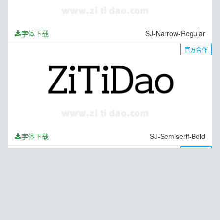
字体下载
SJ-Narrow-Regular
官方合作
字体下载
SJ-Semiserif-Bold
官方合作