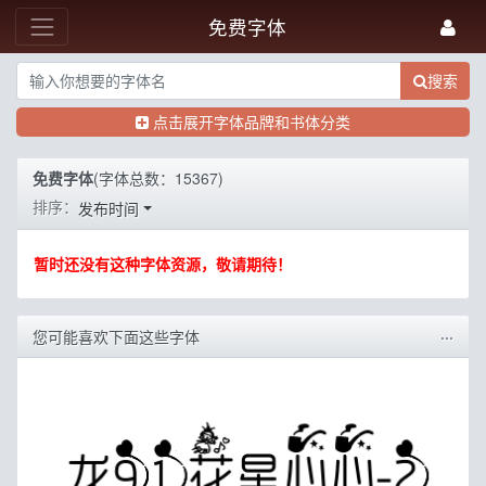
免费字体
搜索
点击展开字体品牌和书体分类
免费字体
(字体总数：15367)
排序：
发布时间
暂时还没有这种字体资源，敬请期待！
您可能喜欢下面这些字体
···