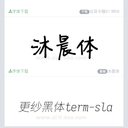
字体下载
仓耳今楷01 W05
个性
字体下载
沐晨体
其他