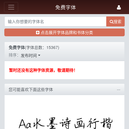
免费字体
搜索
点击展开字体品牌和书体分类
免费字体
(字体总数：15367)
排序：
发布时间
暂时还没有这种字体资源，敬请期待！
您可能喜欢下面这些字体
···