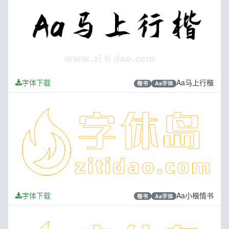
字体下载
Aa马上行楷
楷书
Aa字体
字体下载
Aa小楷情书
楷书
Aa字体